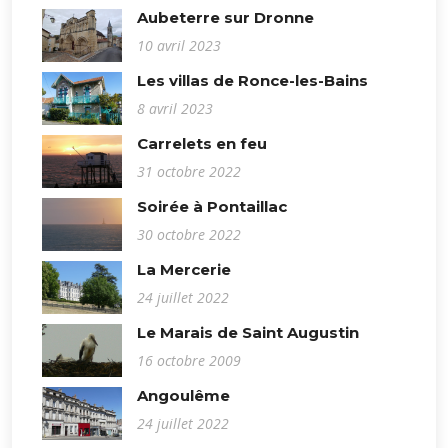
Aubeterre sur Dronne
10 avril 2023
Les villas de Ronce-les-Bains
8 avril 2023
Carrelets en feu
31 octobre 2022
Soirée à Pontaillac
30 octobre 2022
La Mercerie
24 juillet 2022
Le Marais de Saint Augustin
16 octobre 2009
Angoulême
24 juillet 2022