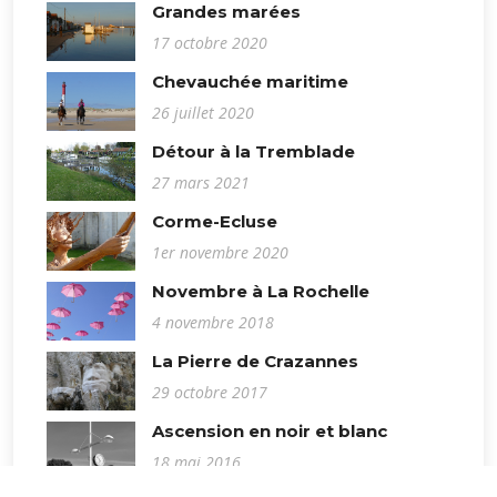
Grandes marées
17 octobre 2020
Chevauchée maritime
26 juillet 2020
Détour à la Tremblade
27 mars 2021
Corme-Ecluse
1er novembre 2020
Novembre à La Rochelle
4 novembre 2018
La Pierre de Crazannes
29 octobre 2017
Ascension en noir et blanc
18 mai 2016