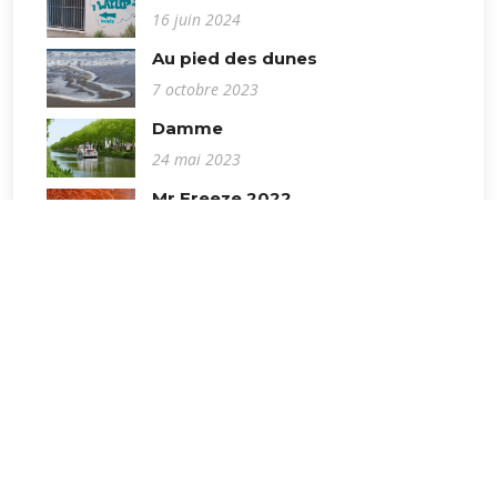
16 juin 2024
Au pied des dunes
7 octobre 2023
Damme
24 mai 2023
Mr Freeze 2022
10 avril 2022
Lyon : Fête des lumières
10 décembre 2021
Hommes en mouvement
9 janvier 2016
St Palette de couleurs
15 juillet 2022
St Palais fait Tilt !