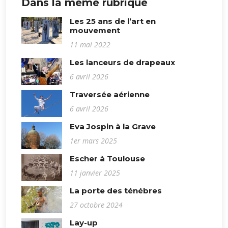
Dans la même rubrique
Les 25 ans de l’art en
mouvement
11 mai 2022
Les lanceurs de drapeaux
6 avril 2026
Traversée aérienne
6 avril 2026
Eva Jospin à la Grave
1er mars 2025
Escher à Toulouse
11 janvier 2025
La porte des ténébres
27 octobre 2024
Lay-up