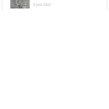
6 juin 2022
Domaine
de
Balgor
Contenu et médias:
© Copyright
Renaud LAURETTE
. Tous droits réservés.
Mise en page adaptée de
Impact
:
© Copyright
Impact
. All Rights Reserved.
Designed by
BootstrapMade
Accès direct
Voir également
Accès rédacteurs
Balgor.fr
Plan du site
La galerie d'Irène