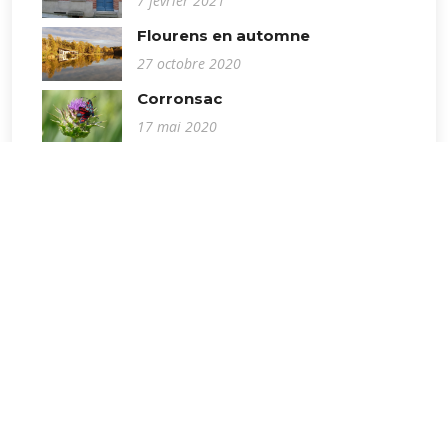
7 février 2021
Flourens en automne
27 octobre 2020
Corronsac
17 mai 2020
Caraman
22 mai 2020
Sidobre
22 mai 2020
Bordeaux fête le fleuve
24 juin 2019