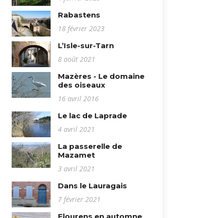
Rabastens
18 février 2023
L’Isle-sur-Tarn
8 août 2021
Mazères - Le domaine
des oiseaux
16 avril 2016
Le lac de Laprade
4 avril 2021
La passerelle de
Mazamet
3 avril 2021
Dans le Lauragais
7 février 2021
Flourens en automne