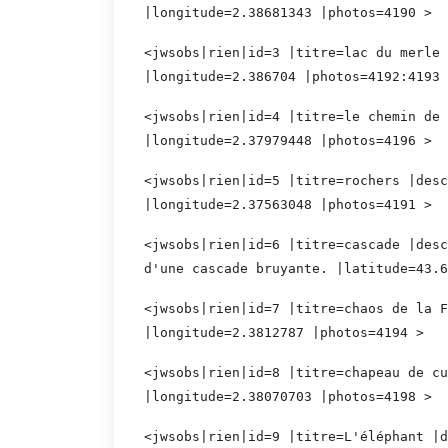
|longitude=2.38681343 |photos=4190 >
<jwsobs|rien|id=3 |titre=lac du merle 
|longitude=2.386704 |photos=4192:4193 
<jwsobs|rien|id=4 |titre=le chemin de 
|longitude=2.37979448 |photos=4196 >
<jwsobs|rien|id=5 |titre=rochers |desc
|longitude=2.37563048 |photos=4191 >
<jwsobs|rien|id=6 |titre=cascade |desc
d'une cascade bruyante. |latitude=43.6
<jwsobs|rien|id=7 |titre=chaos de la F
|longitude=2.3812787 |photos=4194 >
<jwsobs|rien|id=8 |titre=chapeau de cu
|longitude=2.38070703 |photos=4198 >
<jwsobs|rien|id=9 |titre=L'éléphant |d