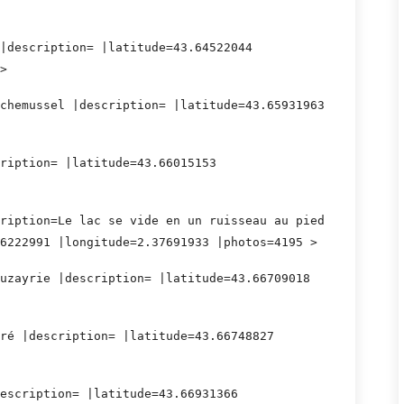
|description= |latitude=43.64522044
>
chemussel |description= |latitude=43.65931963
ription= |latitude=43.66015153
ription=Le lac se vide en un ruisseau au pied
6222991 |longitude=2.37691933 |photos=4195 >
uzayrie |description= |latitude=43.66709018
ré |description= |latitude=43.66748827
escription= |latitude=43.66931366