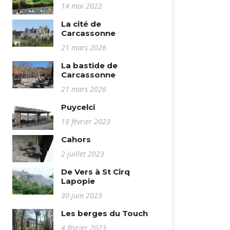
14 mai 2022
La cité de
Carcassonne
21 mars 2026
La bastide de
Carcassonne
21 mars 2026
Puycelci
18 février 2023
Cahors
2 juillet 2023
De Vers à St Cirq
Lapopie
30 juin 2023
Les berges du Touch
4 février 2023