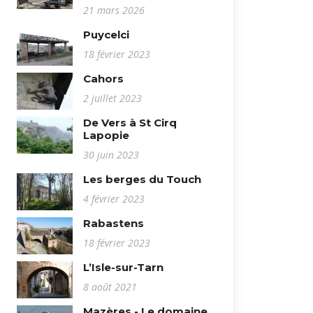
21 mars 2026
Puycelci
18 février 2023
Cahors
2 juillet 2023
De Vers à St Cirq
Lapopie
30 juin 2023
Les berges du Touch
4 février 2023
Rabastens
18 février 2023
L’Isle-sur-Tarn
8 août 2021
Mazères - Le domaine