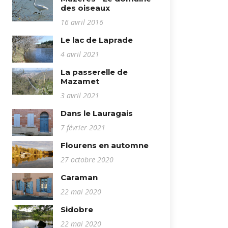
des oiseaux
16 avril 2016
Le lac de Laprade
4 avril 2021
La passerelle de
Mazamet
3 avril 2021
Dans le Lauragais
7 février 2021
Flourens en automne
27 octobre 2020
Caraman
22 mai 2020
Sidobre
22 mai 2020