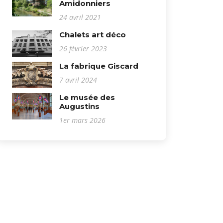
Amidonniers
24 avril 2021
Chalets art déco
26 février 2023
La fabrique Giscard
7 avril 2024
Le musée des
Augustins
1er mars 2026