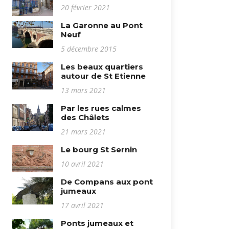
20 février 2021
La Garonne au Pont
Neuf
5 décembre 2015
Les beaux quartiers
autour de St Etienne
13 mars 2021
Par les rues calmes
des Châlets
21 mars 2021
Le bourg St Sernin
10 avril 2021
De Compans aux pont
jumeaux
17 avril 2021
Ponts jumeaux et