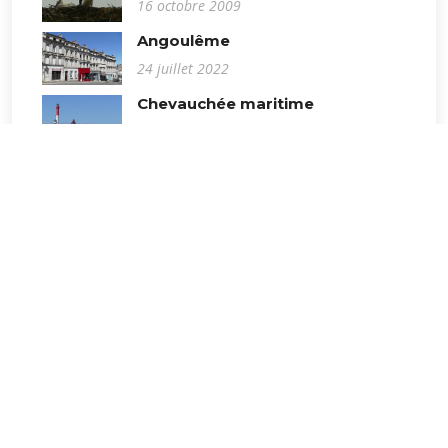
16 octobre 2009
Angoulême
24 juillet 2022
Chevauchée maritime
26 juillet 2020
Détour à la Tremblade
27 mars 2021
Corme-Ecluse
1er novembre 2020
Novembre à La Rochelle
4 novembre 2018
La Pierre de Crazannes
29 octobre 2017
Ascension en noir et blanc
18 mai 2016