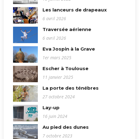
Les lanceurs de drapeaux
6 avril 2026
Traversée aérienne
6 avril 2026
Eva Jospin à la Grave
1er mars 2025
Escher à Toulouse
11 janvier 2025
La porte des ténébres
27 octobre 2024
Lay-up
16 juin 2024
Au pied des dunes
7 octobre 2023