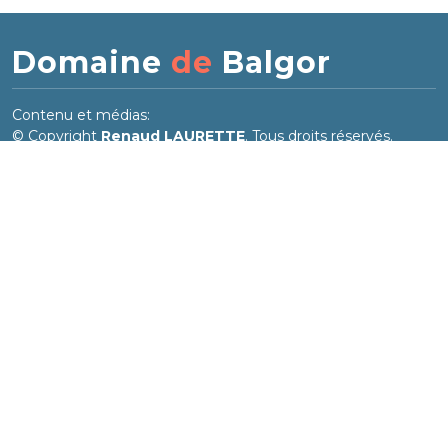
Domaine
de
Balgor
Contenu et médias:
© Copyright
Renaud LAURETTE
. Tous droits réservés.
Mise en page adaptée de
Impact
:
© Copyright
Impact
. All Rights Reserved.
Designed by
BootstrapMade
Accès direct
Voir également
Accès rédacteurs
Balgor.fr
Plan du site
La galerie d'Irène
Projet.Biodiv
Chroniques de voyage