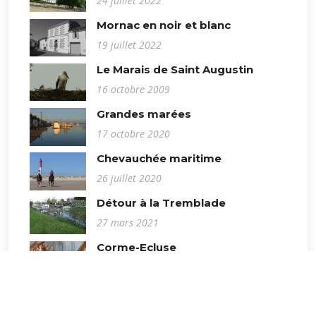
24 juillet 2022
Mornac en noir et blanc
19 juillet 2022
Le Marais de Saint Augustin
16 octobre 2009
Grandes marées
17 octobre 2020
Chevauchée maritime
26 juillet 2020
Détour à la Tremblade
27 mars 2021
Corme-Ecluse
1er novembre 2020
Novembre à La Rochelle
4 novembre 2018