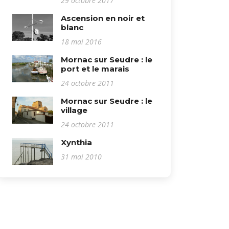
29 octobre 2017
Ascension en noir et
blanc
18 mai 2016
Mornac sur Seudre : le
port et le marais
24 octobre 2011
Mornac sur Seudre : le
village
24 octobre 2011
Xynthia
31 mai 2010