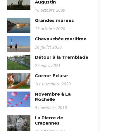
Augustin
16 octobre 2009
Grandes marées
17 octobre 2020
Chevauchée maritime
26 juillet 2020
Détour à la Tremblade
27 mars 2021
Corme-Ecluse
1er novembre 2020
Novembre à La
Rochelle
4 novembre 2018
La Pierre de
Crazannes