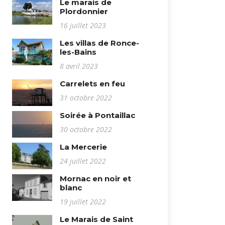
Le marais de
Plordonnier
16 juillet 2023
Les villas de Ronce-
les-Bains
8 avril 2023
Carrelets en feu
31 octobre 2022
Soirée à Pontaillac
30 octobre 2022
La Mercerie
24 juillet 2022
Mornac en noir et
blanc
19 juillet 2022
Le Marais de Saint