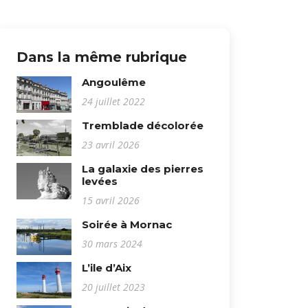
Dans la même rubrique
Angoulême
24 juillet 2022
Tremblade décolorée
23 avril 2026
La galaxie des pierres
levées
15 avril 2026
Soirée à Mornac
30 mars 2024
L’ile d’Aix
20 juillet 2023