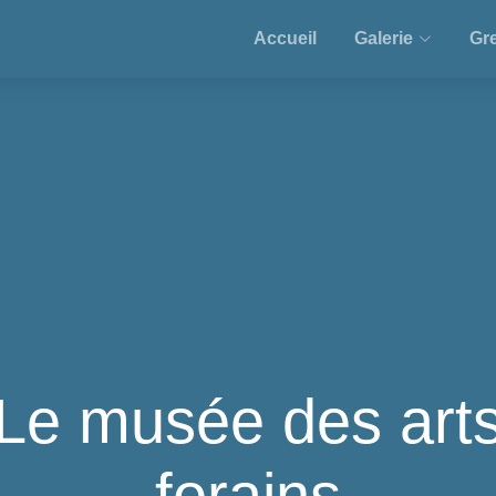
Accueil
Galerie
Gre
Le musée des art
forains