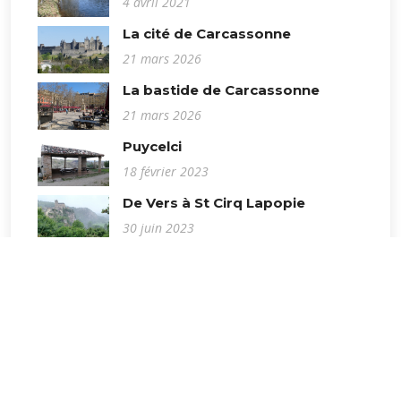
4 avril 2021
La cité de Carcassonne
21 mars 2026
La bastide de Carcassonne
21 mars 2026
Puycelci
18 février 2023
De Vers à St Cirq Lapopie
30 juin 2023
Les berges du Touch
4 février 2023
Rabastens
18 février 2023
L’Isle-sur-Tarn
8 août 2021