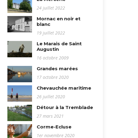
24 juillet 2022
Mornac en noir et
blanc
19 juillet 2022
Le Marais de Saint
Augustin
16 octobre 2009
Grandes marées
17 octobre 2020
Chevauchée maritime
26 juillet 2020
Détour à la Tremblade
27 mars 2021
Corme-Ecluse
1er novembre 2020