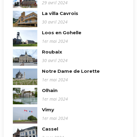
29 avril 2024
La villa Cavrois
30 avril 2024
Loos en Gohelle
1er mai 2024
Roubaix
30 avril 2024
Notre Dame de Lorette
1er mai 2024
Olhain
1er mai 2024
Vimy
1er mai 2024
Cassel