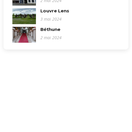
2 mai 2024
Louvre Lens
3 mai 2024
Béthune
2 mai 2024
Domaine
de
Balgor
Contenu et médias:
© Copyright
Renaud LAURETTE
. Tous droits réservés.
Mise en page adaptée de
Impact
:
© Copyright
Impact
. All Rights Reserved.
Designed by
BootstrapMade