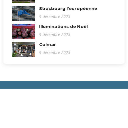
Strasbourg l’européenne
9 décembre 2025
Illuminations de Noël
9 décembre 2025
Colmar
9 décembre 2025
Domaine
de
Balgor
Contenu et médias:
© Copyright
Renaud LAURETTE
. Tous droits réservés.
Mise en page adaptée de
Impact
: