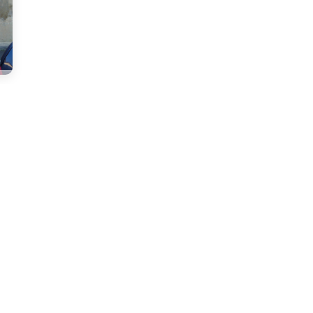
Accès direct
Voir également
Ch
Accès rédacteurs
Balgor.fr
Si 
Plan du site
La galerie d'Irène
sai
Projet.Biodiv