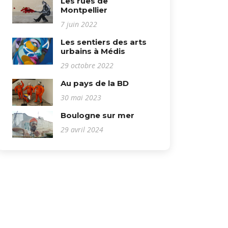
Les rues de
Montpellier
7 juin 2022
Les sentiers des arts
urbains à Médis
29 octobre 2022
Au pays de la BD
30 mai 2023
Boulogne sur mer
29 avril 2024