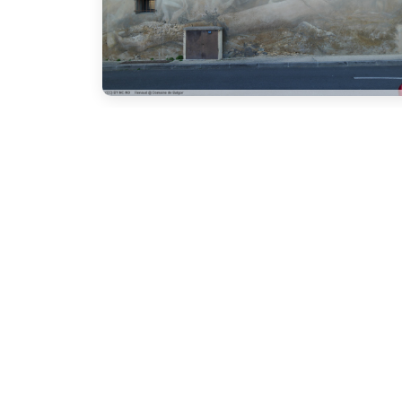
Domaine
de
Balgor
Contenu et médias:
© Copyright
Renaud LAURETTE
. Tous droits
réservés.
Mise en page adaptée de
Impact
:
© Copyright
Impact
. All Rights Reserved.
Designed by
BootstrapMade