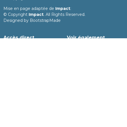
Mise en page adaptée de
Impact
:
© Copyright
Impact
. All Rights Reserved.
Designed by
BootstrapMade
Accès direct
Voir également
Accès rédacteurs
Balgor.fr
Plan du site
La galerie d'Irène
Projet.Biodiv
Chroniques de voyage
Si vous n'avez pas reçu le lien direct, c'est ici qu'il faut saisir la
référence de la chronique qui vous intéresse.
Suivre