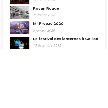
Royan Rouge
21 juillet 2020
Mr Freeze 2020
5 janvier 2020
Le festival des lanternes à Gaillac
15 décembre 2019
Salon des arts 2018
23 juin 2018
Mr Freeze 2018
30 septembre 2018
Jouons avec le feu
12 août 2016
Noctambulisme
11 août 2016