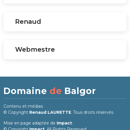
Renaud
Webmestre
Domaine
de
Balgor
Contenu et médias:
© Copyright
Renaud LAURETTE
. Tous droits réservés.
Mise en page adaptée de
Impact
:
© Copyright
Impact
. All Rights Reserved.