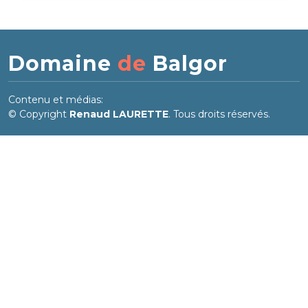
Domaine
de
Balgor
Contenu et médias:
© Copyright
Renaud LAURETTE
. Tous droits réservés.
Mise en page adaptée de
Impact
:
© Copyright
Impact
. All Rights Reserved.
Designed by
BootstrapMade
Accès direct
Voir également
Accès rédacteurs
Balgor.fr
Plan du site
La galerie d'Irène
Projet.Biodiv